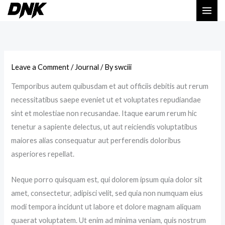
Skip
to
content
Leave a Comment
/
Journal
/ By
swciii
Temporibus autem quibusdam et aut officiis debitis aut rerum
necessitatibus saepe eveniet ut et voluptates repudiandae
sint et molestiae non recusandae. Itaque earum rerum hic
tenetur a sapiente delectus, ut aut reiciendis voluptatibus
maiores alias consequatur aut perferendis doloribus
asperiores repellat.
Neque porro quisquam est, qui dolorem ipsum quia dolor sit
amet, consectetur, adipisci velit, sed quia non numquam eius
modi tempora incidunt ut labore et dolore magnam aliquam
quaerat voluptatem. Ut enim ad minima veniam, quis nostrum